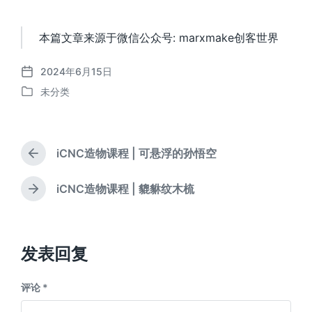
本篇文章来源于微信公众号: marxmake创客世界
2024年6月15日
发
未分类
布
发
日
布
期
于
iCNC造物课程 | 可悬浮的孙悟空
上
篇
文
iCNC造物课程 | 貔貅纹木梳
下
章
篇
：
文
章
：
发表回复
评论
*