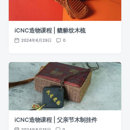
iCNC造物课程 | 貔貅纹木梳
2024年6月29日
0
发
评
布
论
日
期
iCNC造物课程 | 父亲节木制挂件
2024年6月15日
0