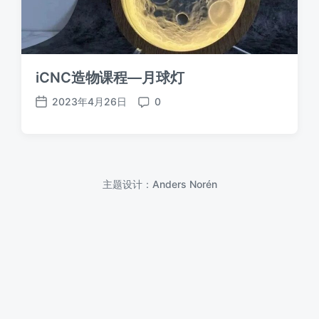
iCNC造物课程—月球灯
2023年4月26日
0
发
评
布
论
日
期
主题设计：
Anders Norén