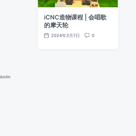
iCNC造物课程 | 会唱歌
的摩天轮
2024年3月7日
0
发
评
布
论
日
期
Norén