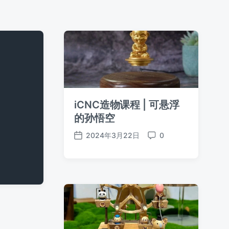
iCNC造物课程 | 可悬浮
的孙悟空
2024年3月22日
0
发
评
布
论
日
期