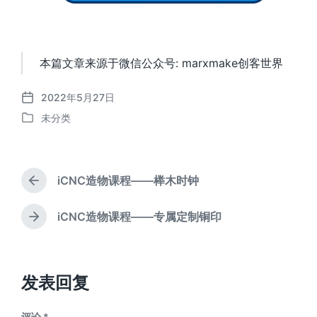
本篇文章来源于微信公众号: marxmake创客世界
2022年5月27日
发
未分类
布
发
日
布
期
于
iCNC造物课程——榉木时钟
上
篇
文
iCNC造物课程——专属定制铜印
下
章
篇
：
文
章
：
发表回复
评论
*