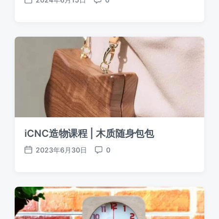
发
评
布
论
日
期
iCNC造物课程 | 木质随身包包
2023年6月30日
0
发
评
布
论
日
期